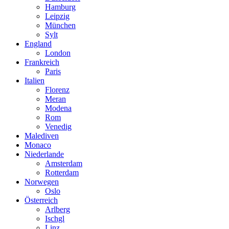
Hamburg
Leipzig
München
Sylt
England
London
Frankreich
Paris
Italien
Florenz
Meran
Modena
Rom
Venedig
Malediven
Monaco
Niederlande
Amsterdam
Rotterdam
Norwegen
Oslo
Österreich
Arlberg
Ischgl
Linz