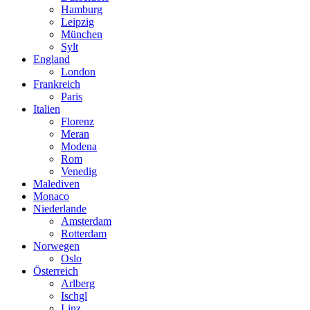
Hamburg
Leipzig
München
Sylt
England
London
Frankreich
Paris
Italien
Florenz
Meran
Modena
Rom
Venedig
Malediven
Monaco
Niederlande
Amsterdam
Rotterdam
Norwegen
Oslo
Österreich
Arlberg
Ischgl
Linz