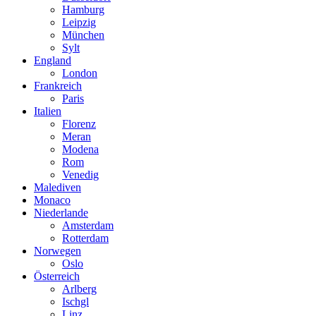
Hamburg
Leipzig
München
Sylt
England
London
Frankreich
Paris
Italien
Florenz
Meran
Modena
Rom
Venedig
Malediven
Monaco
Niederlande
Amsterdam
Rotterdam
Norwegen
Oslo
Österreich
Arlberg
Ischgl
Linz