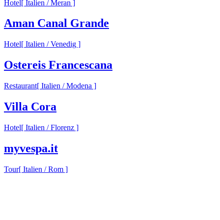
Hotel
[ Italien / Meran ]
Aman Canal Grande
Hotel
[ Italien / Venedig ]
Ostereis Francescana
Restaurant
[ Italien / Modena ]
Villa Cora
Hotel
[ Italien / Florenz ]
myvespa.it
Tour
[ Italien / Rom ]