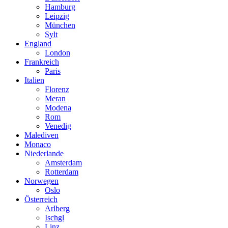
Hamburg
Leipzig
München
Sylt
England
London
Frankreich
Paris
Italien
Florenz
Meran
Modena
Rom
Venedig
Malediven
Monaco
Niederlande
Amsterdam
Rotterdam
Norwegen
Oslo
Österreich
Arlberg
Ischgl
Linz